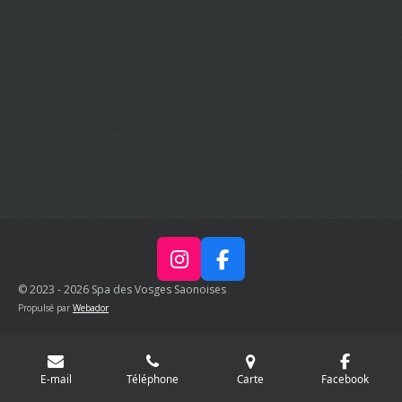
I
F
n
a
© 2023 - 2026 Spa des Vosges Saonoises
s
c
Propulsé par
Webador
t
e
a
b
g
o
E-mail
Téléphone
Carte
Facebook
r
o